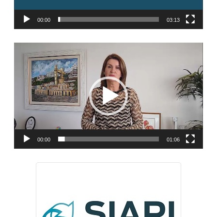
00:00
03:13
Tocador
de
vídeo
00:00
01:06