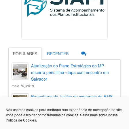
POPULARES
RECENTES
Atualização do Plano Estratégico do MP
encerra penúltima etapa com encontro em
Salvador
maio 10, 2019
Promotores de Justiça de comarcas da RMS
participam de encontro de atualização do
Plano Estratégico
Nós usamos cookies para melhorar sua experiência de navegação no site.
Você pode escolher como tratamos os cookies. Saiba mais sobre nossa
maio 7, 2019
Política de Cookies
.
Integrantes do MP participam de cursos para