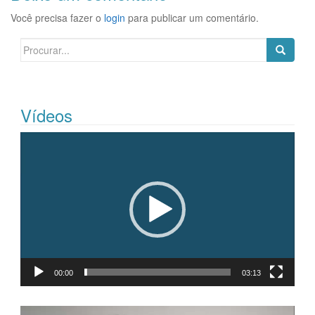
Você precisa fazer o
login
para publicar um comentário.
Search
for:
Vídeos
Tocador
de
vídeo
00:00
03:13
Tocador