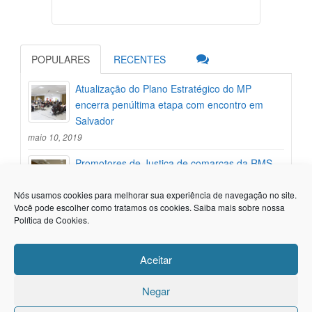
POPULARES
RECENTES
Atualização do Plano Estratégico do MP
encerra penúltima etapa com encontro em
Salvador
maio 10, 2019
Promotores de Justiça de comarcas da RMS
participam de encontro de atualização do
Plano Estratégico
Nós usamos cookies para melhorar sua experiência de navegação no site.
Você pode escolher como tratamos os cookies. Saiba mais sobre nossa
maio 7, 2019
Política de Cookies
.
Integrantes do MP participam de cursos para
nova fase de atualização do Plano Estratégico
Aceitar
out 4, 2018
Negar